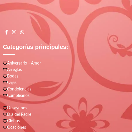
Categorías principales:
Aniversario - Amor
Arreglos
Bodas
Cajas
Condolencias
Cumpleaños
Desayunos
Día del Padre
Globos
Ocaciones