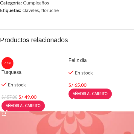
Categoría:
Cumpleaños
Etiquetas:
claveles
,
floruche
Productos relacionados
Feliz día
-14%
Turquesa
En stock
En stock
S/
65.00
AÑADIR AL CARRITO
S/
49.00
S/
57.00
AÑADIR AL CARRITO