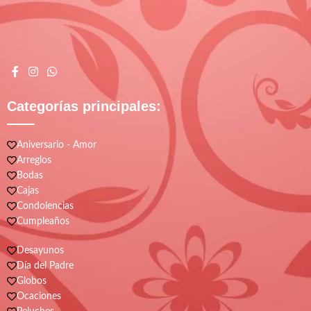
Categorías principales:
Aniversario - Amor
Arreglos
Bodas
Cajas
Condolencias
Cumpleaños
Desayunos
Día del Padre
Globos
Ocaciones