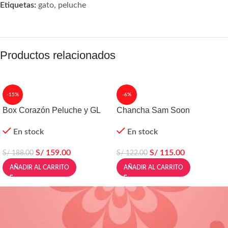
Etiquetas:
gato
,
peluche
Productos relacionados
-15%
-6%
Box Corazón Peluche y GL
Chancha Sam Soon
En stock
En stock
S/
159.00
S/
115.00
S/
188.00
S/
122.00
AÑADIR AL CARRITO
AÑADIR AL CARRITO