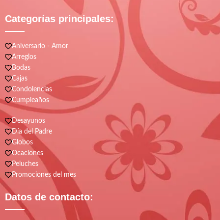
Categorías principales:
Aniversario - Amor
Arreglos
Bodas
Cajas
Condolencias
Cumpleaños
Desayunos
Día del Padre
Globos
Ocaciones
Peluches
Promociones del mes
Datos de contacto: