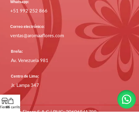
Whatsapp:
+51 992 252 866
Correo electrónico:
ventas@aromaaflores.com
Breña:
Av. Venezuela 981
Centro de Lima:
Jr. Lampa 347
Tienda
Mi carrito
Aroma a Flores S.A.C | RUC: 20606841788