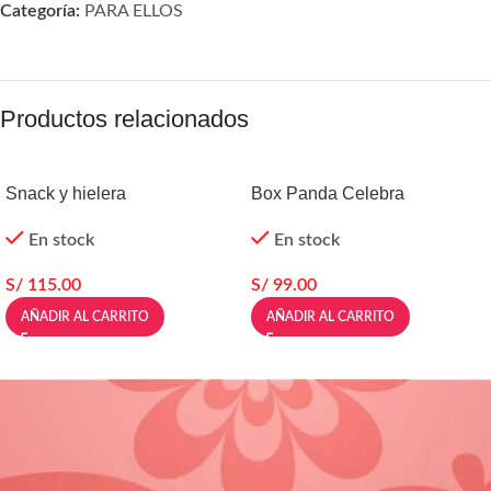
Categoría:
PARA ELLOS
Productos relacionados
Snack y hielera
Box Panda Celebra
En stock
En stock
S/
115.00
S/
99.00
AÑADIR AL CARRITO
AÑADIR AL CARRITO