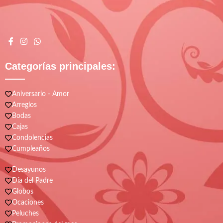
Categorías principales:
Aniversario - Amor
Arreglos
Bodas
Cajas
Condolencias
Cumpleaños
Desayunos
Día del Padre
Globos
Ocaciones
Peluches