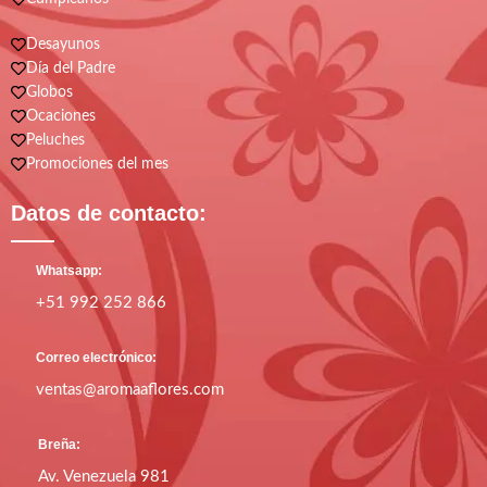
Desayunos
Día del Padre
Globos
Ocaciones
Peluches
Promociones del mes
Datos de contacto:
Whatsapp:
+51 992 252 866
Correo electrónico:
ventas@aromaaflores.com
Breña:
Av. Venezuela 981