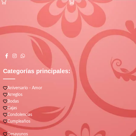
Categorías principales:
Aniversario - Amor
Arreglos
Bodas
Cajas
Condolencias
Cumpleaños
Desayunos