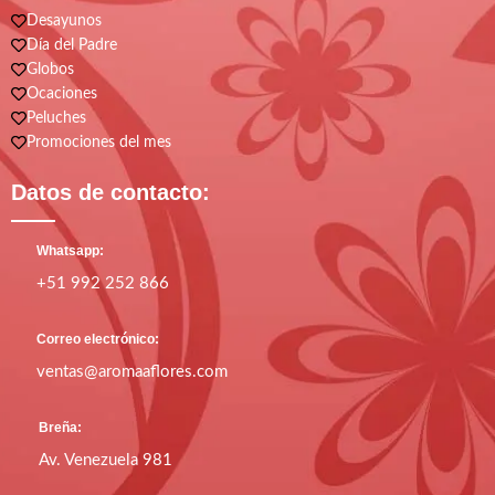
Desayunos
Día del Padre
Globos
Ocaciones
Peluches
Promociones del mes
Datos de contacto:
Whatsapp:
+51 992 252 866
Correo electrónico:
ventas@aromaaflores.com
Breña:
Av. Venezuela 981