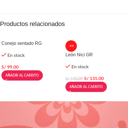
Productos relacionados
Conejo sentado RG
-4%
León Nici GR
En stock
En stock
S/
99.00
AÑADIR AL CARRITO
S/
135.00
S/
140.00
AÑADIR AL CARRITO