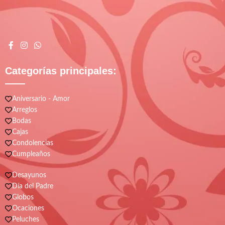
Categorías principales:
Aniversario - Amor
Arreglos
Bodas
Cajas
Condolencias
Cumpleaños
Desayunos
Día del Padre
Globos
Ocaciones
Peluches