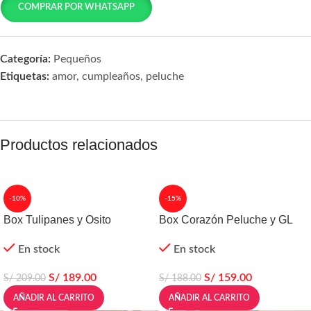
COMPRAR POR WHATSAPP
Categoría:
Pequeños
Etiquetas:
amor
,
cumpleaños
,
peluche
Productos relacionados
-10%
-15%
Box Tulipanes y Osito
Box Corazón Peluche y GL
En stock
En stock
S/
189.00
S/
159.00
S/
209.00
S/
188.00
AÑADIR AL CARRITO
AÑADIR AL CARRITO