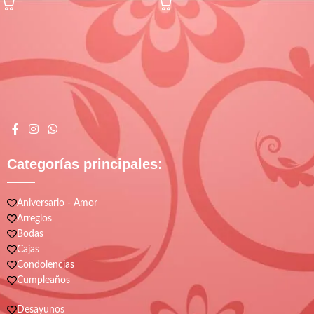
Categorías principales:
Aniversario - Amor
Arreglos
Bodas
Cajas
Condolencias
Cumpleaños
Desayunos