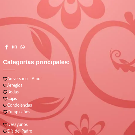
Categorías principales:
Aniversario - Amor
Arreglos
Bodas
Cajas
Condolencias
Cumpleaños
Desayunos
Día del Padre