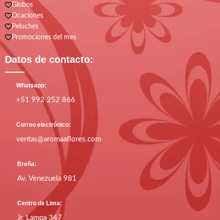
Globos
Ocaciones
Peluches
Promociones del mes
Datos de contacto:
Whatsapp:
+51 992 252 866
Correo electrónico:
ventas@aromaaflores.com
Breña:
Av. Venezuela 981
Centro de Lima:
Jr. Lampa 347