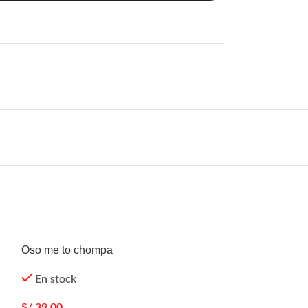
Oso me to chompa
Perrito Schnauz
En stock
En stock
S/
39.00
S/
34.00