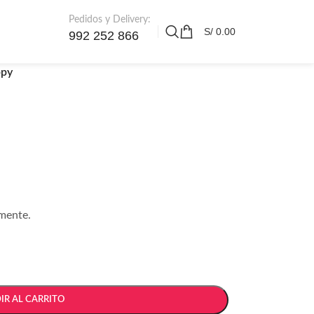
Pedidos y Delivery:
S/
0.00
992 252 866
ppy
amente.
IR AL CARRITO