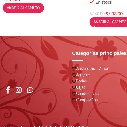
En stock
AÑADIR AL CARRITO
S/
33.00
S/
40.00
AÑADIR AL CARRITO
Categorías principales
Aniversario - Amor
Arreglos
Bodas
Cajas
Condolencias
Cumpleaños