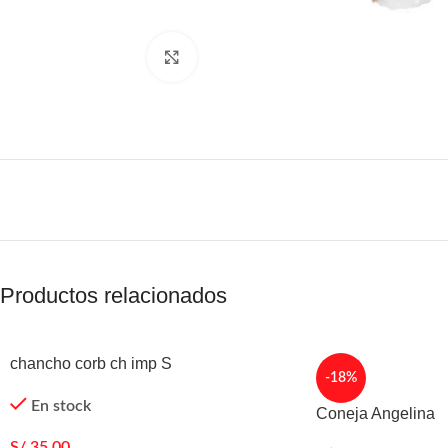
Agrandar
Productos relacionados
chancho corb ch imp S
-18%
En stock
Coneja Angelina
S/
35.00