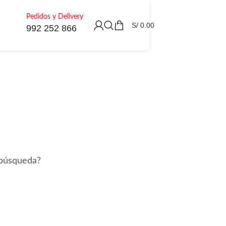
Pedidos y Delivery
S/
0.00
992 252 866
 búsqueda?