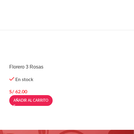
Florero 3 Rosas
Florero Rayas 2
En stock
En stock
S/
62.00
S/
75.00
AÑADIR AL CARRITO
AÑADIR AL CARR