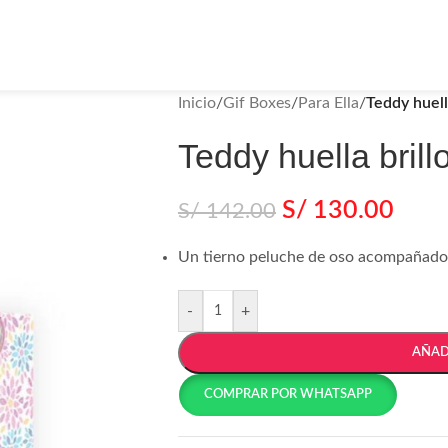
Inicio
/
Gif Boxes
/
Para Ella
/
Teddy huell
Teddy huella brill
S/
130.00
S/
142.00
Un tierno peluche de oso acompañado 
-
+
AÑAD
COMPRAR POR WHATSAPP