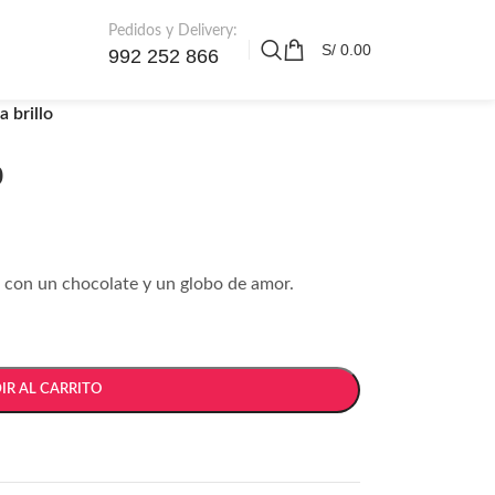
Pedidos y Delivery:
S/
0.00
992 252 866
a brillo
o
con un chocolate y un globo de amor.
IR AL CARRITO