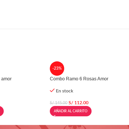
-23%
s amor
Combo Ramo 6 Rosas Amor
En stock
S/
112.00
S/
145.00
AÑADIR AL CARRITO